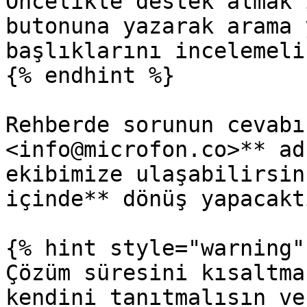
Öncelikle destek almak 
butonuna yazarak arama 
başlıklarını incelemelis
{% endhint %}

Rehberde sorunun cevabı
<info@microfon.co>** ad
ekibimize ulaşabilirsin
içinde** dönüş yapacaktı
{% hint style="warning" 
Çözüm süresini kısaltma
kendini tanıtmalısın ve