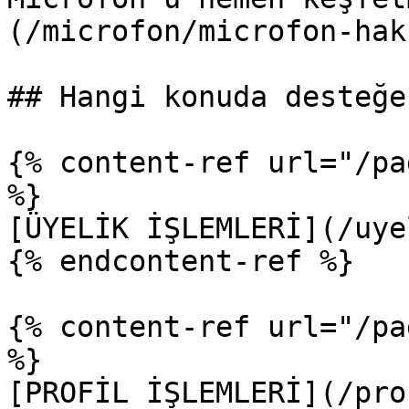
(/microfon/microfon-hak
## Hangi konuda desteğe
{% content-ref url="/pa
%}

[ÜYELİK İŞLEMLERİ](/uye
{% endcontent-ref %}

{% content-ref url="/pa
%}

[PROFİL İŞLEMLERİ](/pro