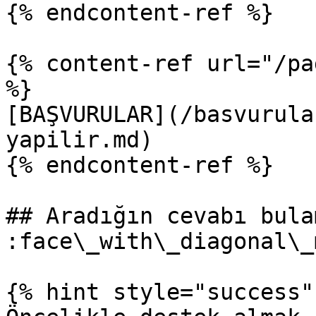
{% endcontent-ref %}

{% content-ref url="/pa
%}

[BAŞVURULAR](/basvurula
yapilir.md)

{% endcontent-ref %}

## Aradığın cevabı bula
:face\_with\_diagonal\_
{% hint style="success" 