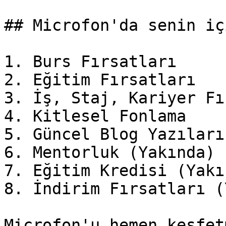
## Microfon'da senin iç
1. Burs Fırsatları

2. Eğitim Fırsatları

3. İş, Staj, Kariyer Fı
4. Kitlesel Fonlama

5. Güncel Blog Yazıları

6. Mentorluk (Yakında)

7. Eğitim Kredisi (Yakın
8. İndirim Fırsatları (
Microfon'u hemen keşfet