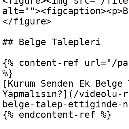
<figure><img src="/file
alt=""><figcaption><p>B
</figure>

## Belge Talepleri

{% content-ref url="/pa
%}

[Kurum Senden Ek Belge 
Yapmalısın?](/videolu-r
belge-talep-ettiginde-n
{% endcontent-ref %}
