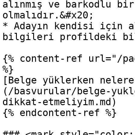
alınmış ve barkodlu bir
olmalıdır.&#x20;

* Adayın kendisi için a
bilgileri profildeki bi
{% content-ref url="/pa
%}

[Belge yüklerken nelere
(/basvurular/belge-yukl
dikkat-etmeliyim.md)

{% endcontent-ref %}

### <mark style="color: